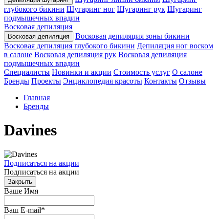
глубокого бикини
Шугаринг ног
Шугаринг рук
Шугаринг
подмышечных впадин
Восковая депиляция
Восковая депиляция зоны бикини
Восковая депиляция
Восковая депиляция глубокого бикини
Депиляция ног воском
в салоне
Восковая депиляция рук
Восковая депиляция
подмышечных впадин
Специалисты
Новинки и акции
Стоимость услуг
О салоне
Бренды
Проекты
Энциклопедия красоты
Контакты
Отзывы
Главная
Бренды
Davines
Подписаться на акции
Подписаться на акции
Закрыть
Ваше Имя
Ваш E-mail
*