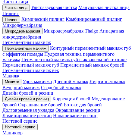
Чистка лица
Ультразвуковая чистка
Мануальная чистка лица
Чистка лица
Пилинг
Химический пилинг
Комбинированный пилинг
Пилинг
Микродермабразия
Микродермабразия Thalgo
Аппаратная
Микродермабразия
микродермабразия
Перманентный макияж
Контурный перманентный макияж губ
Перманентный макияж
с эффектом помады
Пудровая техника перманентного
макияжа
Перманентный макияж губ в акварельной технике
Перманентный макияж губ
Перманентный макияж бровей
Перманентный макияж век
Макияж
Урок макияжа
Дневной макияж
Лифтинг-макияж
Макияж
Вечерний макияж
Свадебный макияж
Дизайн бровей и ресниц
Коррекция бровей
Моделирование
Дизайн бровей и ресниц
бровей
Окрашивание бровей
Ботокс для бровей
Долговременная укладка
Окрашивание ресниц
Ламинирование ресниц
Наращивание ресниц
Ногтевой сервис
Ногтевой сервис
Маникюр