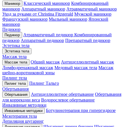
Классический маникюр
Комбинированный
Маникюр
маникюр
Аппаратный маникюр
Атравматичный маникюр
Уход за руками от Christina Fitzgerald
Мужской маникюр
Французский маникюр
Мыльный маникюр
Японский
маникюр
Педикюр
Атравматичный педикюр
Комбинированный
Педикюр
педикюр
Аппаратный педикюр
Препаратный педикюр
Эстетика тела
Эстетика тела
Массаж тела
Общий массаж
Антицеллюлитный массаж
Массаж тела
Лимфодренажный массаж
Медовый массаж тела
Массаж
шейно-воротниковой зоны
Пилинг тела
Пилинг Тальго
Пилинг тела
Обертывания
Антицеллюлитное обертывание
Обертывания
Обертывания
для коррекции веса
Водорослевое обертывание
Инвазивные методики
Ботулинотерапия при гипергидрозе
Инвазивные методики
Мезотерапия тела
Депиляция шугаринг
Шугаринг линии бикини
Шугаринг
Депиляция шугаринг