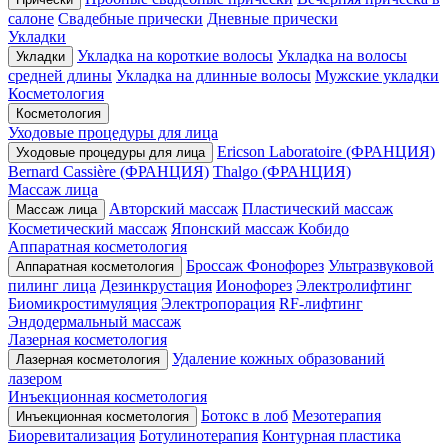
салоне
Свадебные прически
Дневные прически
Укладки
Укладка на короткие волосы
Укладка на волосы
Укладки
средней длины
Укладка на длинные волосы
Мужские укладки
Косметология
Косметология
Уходовые процедуры для лица
Ericson Laboratoire (ФРАНЦИЯ)
Уходовые процедуры для лица
Bernard Cassière (ФРАНЦИЯ)
Thalgo (ФРАНЦИЯ)
Массаж лица
Авторский массаж
Пластический массаж
Массаж лица
Косметический массаж
Японский массаж Кобидо
Аппаратная косметология
Броссаж
Фонофорез
Ультразвуковой
Аппаратная косметология
пилинг лица
Дезинкрустация
Ионофорез
Электролифтинг
Биомикростимуляция
Электропорация
RF-лифтинг
Эндодермальный массаж
Лазерная косметология
Удаление кожных образований
Лазерная косметология
лазером
Инъекционная косметология
Ботокс в лоб
Мезотерапия
Инъекционная косметология
Биоревитализация
Ботулинотерапия
Контурная пластика