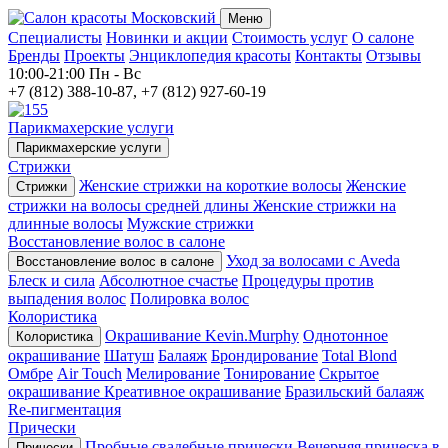
Меню
Специалисты
Новинки и акции
Стоимость услуг
О салоне
Бренды
Проекты
Энциклопедия красоты
Контакты
Отзывы
10:00-21:00
Пн - Вс
+7 (812) 388-10-87, +7 (812) 927-60-19
Парикмахерские услуги
Парикмахерские услуги
Стрижки
Женские стрижки на короткие волосы
Женские
Стрижки
стрижки на волосы средней длины
Женские стрижки на
длинные волосы
Мужские стрижки
Восстановление волос в салоне
Уход за волосами с Aveda
Восстановление волос в салоне
Блеск и сила
Абсолютное счастье
Процедуры против
выпадения волос
Полировка волос
Колористика
Окрашивание Kevin.Murphy
Однотонное
Колористика
окрашивание
Шатуш
Балаяж
Брондирование
Total Blond
Омбре
Air Touch
Мелирование
Тонирование
Скрытое
окрашивание
Креативное окрашивание
Бразильский балаяж
Re-пигментация
Прически
Пробные свадебные прически
Вечерняя прическа в
Прически