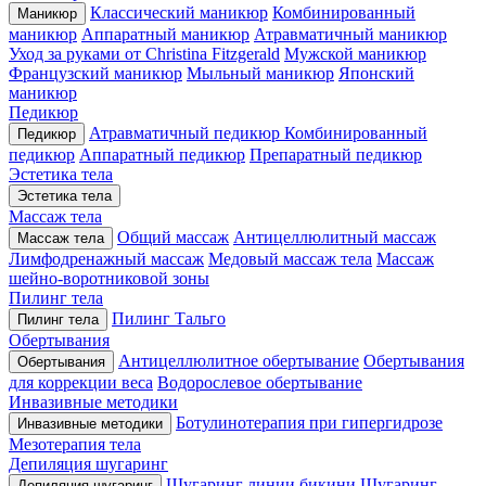
Классический маникюр
Комбинированный
Маникюр
маникюр
Аппаратный маникюр
Атравматичный маникюр
Уход за руками от Christina Fitzgerald
Мужской маникюр
Французский маникюр
Мыльный маникюр
Японский
маникюр
Педикюр
Атравматичный педикюр
Комбинированный
Педикюр
педикюр
Аппаратный педикюр
Препаратный педикюр
Эстетика тела
Эстетика тела
Массаж тела
Общий массаж
Антицеллюлитный массаж
Массаж тела
Лимфодренажный массаж
Медовый массаж тела
Массаж
шейно-воротниковой зоны
Пилинг тела
Пилинг Тальго
Пилинг тела
Обертывания
Антицеллюлитное обертывание
Обертывания
Обертывания
для коррекции веса
Водорослевое обертывание
Инвазивные методики
Ботулинотерапия при гипергидрозе
Инвазивные методики
Мезотерапия тела
Депиляция шугаринг
Шугаринг линии бикини
Шугаринг
Депиляция шугаринг