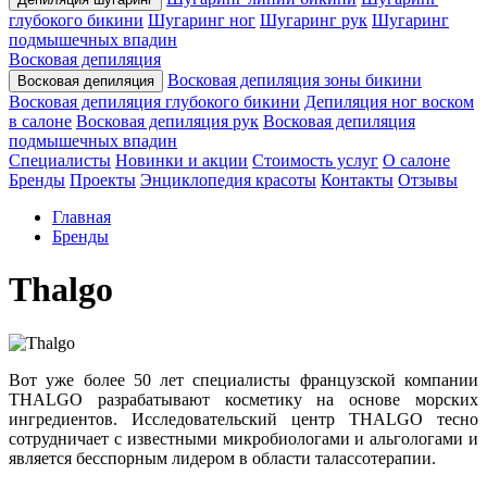
глубокого бикини
Шугаринг ног
Шугаринг рук
Шугаринг
подмышечных впадин
Восковая депиляция
Восковая депиляция зоны бикини
Восковая депиляция
Восковая депиляция глубокого бикини
Депиляция ног воском
в салоне
Восковая депиляция рук
Восковая депиляция
подмышечных впадин
Специалисты
Новинки и акции
Стоимость услуг
О салоне
Бренды
Проекты
Энциклопедия красоты
Контакты
Отзывы
Главная
Бренды
Thalgo
Вот уже более 50 лет специалисты французской компании
THALGO разрабатывают косметику на основе морских
ингредиентов. Исследовательский центр THALGO тесно
сотрудничает с известными микробиологами и альгологами и
является бесспорным лидером в области талассотерапии.