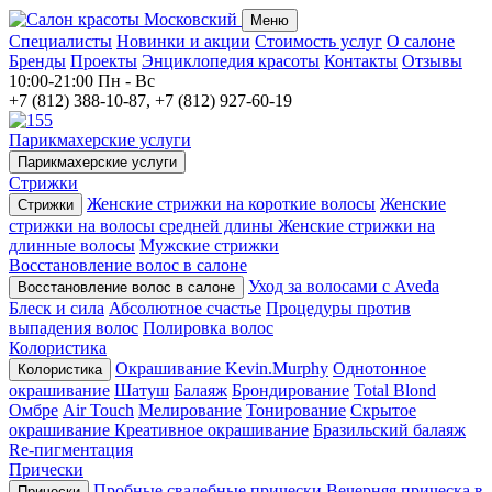
Меню
Специалисты
Новинки и акции
Стоимость услуг
О салоне
Бренды
Проекты
Энциклопедия красоты
Контакты
Отзывы
10:00-21:00
Пн - Вс
+7 (812) 388-10-87, +7 (812) 927-60-19
Парикмахерские услуги
Парикмахерские услуги
Стрижки
Женские стрижки на короткие волосы
Женские
Стрижки
стрижки на волосы средней длины
Женские стрижки на
длинные волосы
Мужские стрижки
Восстановление волос в салоне
Уход за волосами с Aveda
Восстановление волос в салоне
Блеск и сила
Абсолютное счастье
Процедуры против
выпадения волос
Полировка волос
Колористика
Окрашивание Kevin.Murphy
Однотонное
Колористика
окрашивание
Шатуш
Балаяж
Брондирование
Total Blond
Омбре
Air Touch
Мелирование
Тонирование
Скрытое
окрашивание
Креативное окрашивание
Бразильский балаяж
Re-пигментация
Прически
Пробные свадебные прически
Вечерняя прическа в
Прически