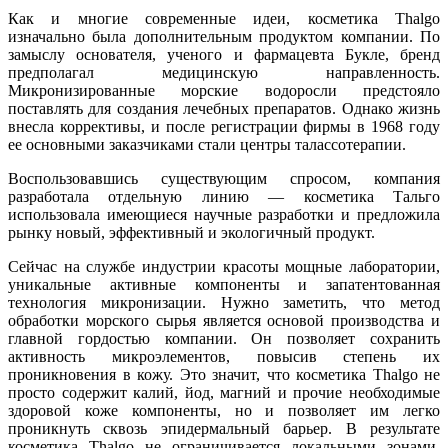
Как и многие современные идеи, косметика Thalgo
изначально была дополнительным продуктом компании. По
замыслу основателя, ученого и фармацевта Букле, бренд
предполагал медицинскую направленность.
Микронизированные морские водоросли предстояло
поставлять для создания лечебных препаратов. Однако жизнь
внесла коррективы, и после регистрации фирмы в 1968 году
ее основными заказчиками стали центры талассотерапии.
Воспользовавшись существующим спросом, компания
разработала отдельную линию — косметика Тальго
использовала имеющиеся научные разработки и предложила
рынку новый, эффективный и экологичный продукт.
Сейчас на службе индустрии красоты мощные лаборатории,
уникальные активные компоненты и запатентованная
технология микронизации. Нужно заметить, что метод
обработки морского сырья является основой производства и
главной гордостью компании. Он позволяет сохранить
активность микроэлементов, повысив степень их
проникновения в кожу. Это значит, что косметика Thalgo не
просто содержит калий, йод, магний и прочие необходимые
здоровой коже компоненты, но и позволяет им легко
проникнуть сквозь эпидермальный барьер. В результате
косметика Thalgo не ограничивается локальными зонами,