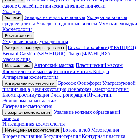
салоне
Свадебные прически
Дневные прически
Укладки
Укладка на короткие волосы
Укладка на волосы
Укладки
средней длины
Укладка на длинные волосы
Мужские укладки
Косметология
Косметология
Уходовые процедуры для лица
Ericson Laboratoire (ФРАНЦИЯ)
Уходовые процедуры для лица
Bernard Cassière (ФРАНЦИЯ)
Thalgo (ФРАНЦИЯ)
Массаж лица
Авторский массаж
Пластический массаж
Массаж лица
Косметический массаж
Японский массаж Кобидо
Аппаратная косметология
Броссаж
Фонофорез
Ультразвуковой
Аппаратная косметология
пилинг лица
Дезинкрустация
Ионофорез
Электролифтинг
Биомикростимуляция
Электропорация
RF-лифтинг
Эндодермальный массаж
Лазерная косметология
Удаление кожных образований
Лазерная косметология
лазером
Инъекционная косметология
Ботокс в лоб
Мезотерапия
Инъекционная косметология
Биоревитализация
Ботулинотерапия
Контурная пластика