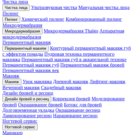
Чистка лица
Ультразвуковая чистка
Мануальная чистка лица
Чистка лица
Пилинг
Химический пилинг
Комбинированный пилинг
Пилинг
Микродермабразия
Микродермабразия Thalgo
Аппаратная
Микродермабразия
микродермабразия
Перманентный макияж
Контурный перманентный макияж губ
Перманентный макияж
с эффектом помады
Пудровая техника перманентного
макияжа
Перманентный макияж губ в акварельной технике
Перманентный макияж губ
Перманентный макияж бровей
Перманентный макияж век
Макияж
Урок макияжа
Дневной макияж
Лифтинг-макияж
Макияж
Вечерний макияж
Свадебный макияж
Дизайн бровей и ресниц
Коррекция бровей
Моделирование
Дизайн бровей и ресниц
бровей
Окрашивание бровей
Ботокс для бровей
Долговременная укладка
Окрашивание ресниц
Ламинирование ресниц
Наращивание ресниц
Ногтевой сервис
Ногтевой сервис
Маникюр