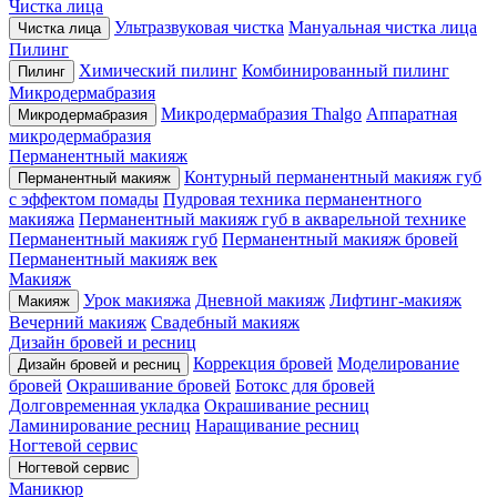
Чистка лица
Ультразвуковая чистка
Мануальная чистка лица
Чистка лица
Пилинг
Химический пилинг
Комбинированный пилинг
Пилинг
Микродермабразия
Микродермабразия Thalgo
Аппаратная
Микродермабразия
микродермабразия
Перманентный макияж
Контурный перманентный макияж губ
Перманентный макияж
с эффектом помады
Пудровая техника перманентного
макияжа
Перманентный макияж губ в акварельной технике
Перманентный макияж губ
Перманентный макияж бровей
Перманентный макияж век
Макияж
Урок макияжа
Дневной макияж
Лифтинг-макияж
Макияж
Вечерний макияж
Свадебный макияж
Дизайн бровей и ресниц
Коррекция бровей
Моделирование
Дизайн бровей и ресниц
бровей
Окрашивание бровей
Ботокс для бровей
Долговременная укладка
Окрашивание ресниц
Ламинирование ресниц
Наращивание ресниц
Ногтевой сервис
Ногтевой сервис
Маникюр