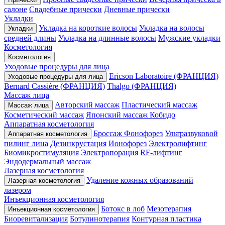
салоне
Свадебные прически
Дневные прически
Укладки
Укладка на короткие волосы
Укладка на волосы
Укладки
средней длины
Укладка на длинные волосы
Мужские укладки
Косметология
Косметология
Уходовые процедуры для лица
Ericson Laboratoire (ФРАНЦИЯ)
Уходовые процедуры для лица
Bernard Cassière (ФРАНЦИЯ)
Thalgo (ФРАНЦИЯ)
Массаж лица
Авторский массаж
Пластический массаж
Массаж лица
Косметический массаж
Японский массаж Кобидо
Аппаратная косметология
Броссаж
Фонофорез
Ультразвуковой
Аппаратная косметология
пилинг лица
Дезинкрустация
Ионофорез
Электролифтинг
Биомикростимуляция
Электропорация
RF-лифтинг
Эндодермальный массаж
Лазерная косметология
Удаление кожных образований
Лазерная косметология
лазером
Инъекционная косметология
Ботокс в лоб
Мезотерапия
Инъекционная косметология
Биоревитализация
Ботулинотерапия
Контурная пластика