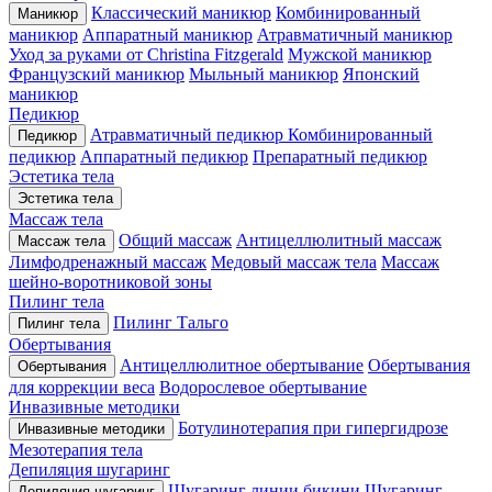
Классический маникюр
Комбинированный
Маникюр
маникюр
Аппаратный маникюр
Атравматичный маникюр
Уход за руками от Christina Fitzgerald
Мужской маникюр
Французский маникюр
Мыльный маникюр
Японский
маникюр
Педикюр
Атравматичный педикюр
Комбинированный
Педикюр
педикюр
Аппаратный педикюр
Препаратный педикюр
Эстетика тела
Эстетика тела
Массаж тела
Общий массаж
Антицеллюлитный массаж
Массаж тела
Лимфодренажный массаж
Медовый массаж тела
Массаж
шейно-воротниковой зоны
Пилинг тела
Пилинг Тальго
Пилинг тела
Обертывания
Антицеллюлитное обертывание
Обертывания
Обертывания
для коррекции веса
Водорослевое обертывание
Инвазивные методики
Ботулинотерапия при гипергидрозе
Инвазивные методики
Мезотерапия тела
Депиляция шугаринг
Шугаринг линии бикини
Шугаринг
Депиляция шугаринг