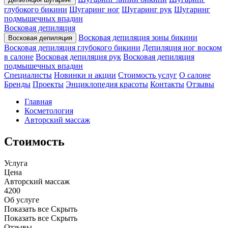
глубокого бикини
Шугаринг ног
Шугаринг рук
Шугаринг
подмышечных впадин
Восковая депиляция
Восковая депиляция зоны бикини
Восковая депиляция
Восковая депиляция глубокого бикини
Депиляция ног воском
в салоне
Восковая депиляция рук
Восковая депиляция
подмышечных впадин
Специалисты
Новинки и акции
Стоимость услуг
О салоне
Бренды
Проекты
Энциклопедия красоты
Контакты
Отзывы
Главная
Косметология
Авторский массаж
Стоимость
Услуга
Цена
Авторский массаж
4200
Об услуге
Показать все
Скрыть
Показать все
Скрыть
Отзывы