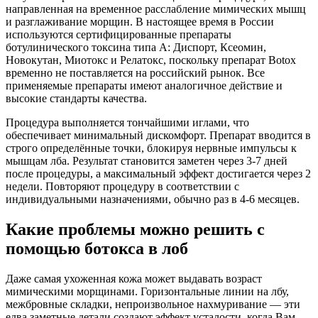
направленная на временное расслабление мимических мышц
и разглаживание морщин. В настоящее время в России
используются сертифицированные препараты
ботулинического токсина типа А: Диспорт, Ксеомин,
Новокутан, Миотокс и Релатокс, поскольку препарат Botox
временно не поставляется на российский рынок. Все
применяемые препараты имеют аналогичное действие и
высокие стандарты качества.
Процедура выполняется тончайшими иглами, что
обеспечивает минимальный дискомфорт. Препарат вводится в
строго определённые точки, блокируя нервные импульсы к
мышцам лба. Результат становится заметен через 3-7 дней
после процедуры, а максимальный эффект достигается через 2
недели. Повторяют процедуру в соответствии с
индивидуальными назначениями, обычно раз в 4-6 месяцев.
Какие проблемы можно решить с
помощью ботокса в лоб
Даже самая ухоженная кожа может выдавать возраст
мимическими морщинами. Горизонтальные линии на лбу,
межбровные складки, непроизвольное нахмуривание — эти
едва заметные детали создают эффект усталости, когда Вам