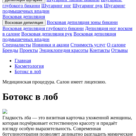
глубокого бикини
Шугаринг ног
Шугаринг рук
Шугаринг
подмышечных впадин
Восковая депиляция
Восковая депиляция зоны бикини
Восковая депиляция
Восковая депиляция глубокого бикини
Депиляция ног воском
в салоне
Восковая депиляция рук
Восковая депиляция
подмышечных впадин
Специалисты
Новинки и акции
Стоимость услуг
О салоне
Бренды
Проекты
Энциклопедия красоты
Контакты
Отзывы
Главная
Косметология
Ботокс в лоб
Медицинская процедура. Салон имеет лицензию.
Ботокс в лоб
Гладкость лба — это визитная карточка ухоженной женщины,
которая подчёркивает естественную красоту и придаёт
взгляду особую выразительность. Современная
ботулинотерапия позволяет деликатно разгладить мимические