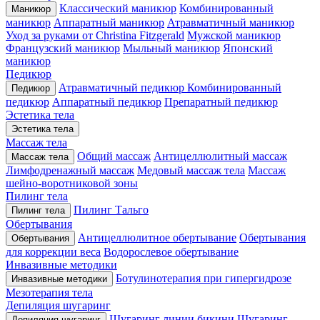
Классический маникюр
Комбинированный
Маникюр
маникюр
Аппаратный маникюр
Атравматичный маникюр
Уход за руками от Christina Fitzgerald
Мужской маникюр
Французский маникюр
Мыльный маникюр
Японский
маникюр
Педикюр
Атравматичный педикюр
Комбинированный
Педикюр
педикюр
Аппаратный педикюр
Препаратный педикюр
Эстетика тела
Эстетика тела
Массаж тела
Общий массаж
Антицеллюлитный массаж
Массаж тела
Лимфодренажный массаж
Медовый массаж тела
Массаж
шейно-воротниковой зоны
Пилинг тела
Пилинг Тальго
Пилинг тела
Обертывания
Антицеллюлитное обертывание
Обертывания
Обертывания
для коррекции веса
Водорослевое обертывание
Инвазивные методики
Ботулинотерапия при гипергидрозе
Инвазивные методики
Мезотерапия тела
Депиляция шугаринг
Шугаринг линии бикини
Шугаринг
Депиляция шугаринг