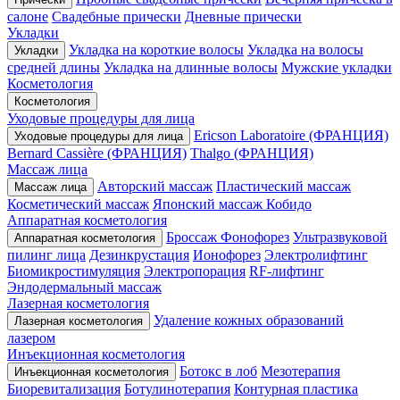
салоне
Свадебные прически
Дневные прически
Укладки
Укладка на короткие волосы
Укладка на волосы
Укладки
средней длины
Укладка на длинные волосы
Мужские укладки
Косметология
Косметология
Уходовые процедуры для лица
Ericson Laboratoire (ФРАНЦИЯ)
Уходовые процедуры для лица
Bernard Cassière (ФРАНЦИЯ)
Thalgo (ФРАНЦИЯ)
Массаж лица
Авторский массаж
Пластический массаж
Массаж лица
Косметический массаж
Японский массаж Кобидо
Аппаратная косметология
Броссаж
Фонофорез
Ультразвуковой
Аппаратная косметология
пилинг лица
Дезинкрустация
Ионофорез
Электролифтинг
Биомикростимуляция
Электропорация
RF-лифтинг
Эндодермальный массаж
Лазерная косметология
Удаление кожных образований
Лазерная косметология
лазером
Инъекционная косметология
Ботокс в лоб
Мезотерапия
Инъекционная косметология
Биоревитализация
Ботулинотерапия
Контурная пластика