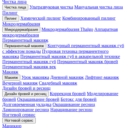
Чистка лица
Ультразвуковая чистка
Мануальная чистка лица
Чистка лица
Пилинг
Химический пилинг
Комбинированный пилинг
Пилинг
Микродермабразия
Микродермабразия Thalgo
Аппаратная
Микродермабразия
микродермабразия
Перманентный макияж
Контурный перманентный макияж губ
Перманентный макияж
с эффектом помады
Пудровая техника перманентного
макияжа
Перманентный макияж губ в акварельной технике
Перманентный макияж губ
Перманентный макияж бровей
Перманентный макияж век
Макияж
Урок макияжа
Дневной макияж
Лифтинг-макияж
Макияж
Вечерний макияж
Свадебный макияж
Дизайн бровей и ресниц
Коррекция бровей
Моделирование
Дизайн бровей и ресниц
бровей
Окрашивание бровей
Ботокс для бровей
Долговременная укладка
Окрашивание ресниц
Ламинирование ресниц
Наращивание ресниц
Ногтевой сервис
Ногтевой сервис
Маникюр