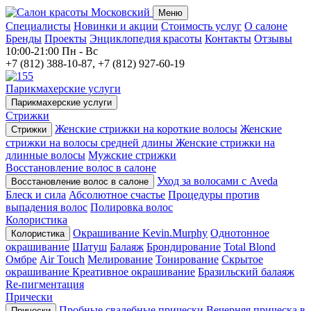
Меню
Специалисты
Новинки и акции
Стоимость услуг
О салоне
Бренды
Проекты
Энциклопедия красоты
Контакты
Отзывы
10:00-21:00
Пн - Вс
+7 (812) 388-10-87, +7 (812) 927-60-19
Парикмахерские услуги
Парикмахерские услуги
Стрижки
Женские стрижки на короткие волосы
Женские
Стрижки
стрижки на волосы средней длины
Женские стрижки на
длинные волосы
Мужские стрижки
Восстановление волос в салоне
Уход за волосами с Aveda
Восстановление волос в салоне
Блеск и сила
Абсолютное счастье
Процедуры против
выпадения волос
Полировка волос
Колористика
Окрашивание Kevin.Murphy
Однотонное
Колористика
окрашивание
Шатуш
Балаяж
Брондирование
Total Blond
Омбре
Air Touch
Мелирование
Тонирование
Скрытое
окрашивание
Креативное окрашивание
Бразильский балаяж
Re-пигментация
Прически
Пробные свадебные прически
Вечерняя прическа в
Прически