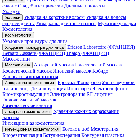
салоне
Свадебные прически
Дневные прически
Укладки
Укладка на короткие волосы
Укладка на волосы
Укладки
средней длины
Укладка на длинные волосы
Мужские укладки
Косметология
Косметология
Уходовые процедуры для лица
Ericson Laboratoire (ФРАНЦИЯ)
Уходовые процедуры для лица
Bernard Cassière (ФРАНЦИЯ)
Thalgo (ФРАНЦИЯ)
Массаж лица
Авторский массаж
Пластический массаж
Массаж лица
Косметический массаж
Японский массаж Кобидо
Аппаратная косметология
Броссаж
Фонофорез
Ультразвуковой
Аппаратная косметология
пилинг лица
Дезинкрустация
Ионофорез
Электролифтинг
Биомикростимуляция
Электропорация
RF-лифтинг
Эндодермальный массаж
Лазерная косметология
Удаление кожных образований
Лазерная косметология
лазером
Инъекционная косметология
Ботокс в лоб
Мезотерапия
Инъекционная косметология
Биоревитализация
Ботулинотерапия
Контурная пластика