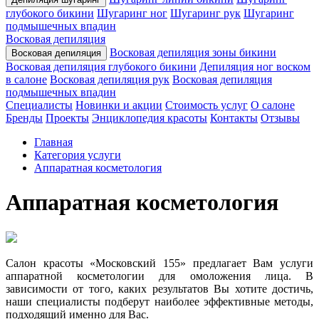
глубокого бикини
Шугаринг ног
Шугаринг рук
Шугаринг
подмышечных впадин
Восковая депиляция
Восковая депиляция зоны бикини
Восковая депиляция
Восковая депиляция глубокого бикини
Депиляция ног воском
в салоне
Восковая депиляция рук
Восковая депиляция
подмышечных впадин
Специалисты
Новинки и акции
Стоимость услуг
О салоне
Бренды
Проекты
Энциклопедия красоты
Контакты
Отзывы
Главная
Категория услуги
Аппаратная косметология
Аппаратная косметология
Салон красоты «Московский 155» предлагает Вам услуги
аппаратной косметологии для омоложения лица. В
зависимости от того, каких результатов Вы хотите достичь,
наши специалисты подберут наиболее эффективные методы,
подходящий именно для Вас.