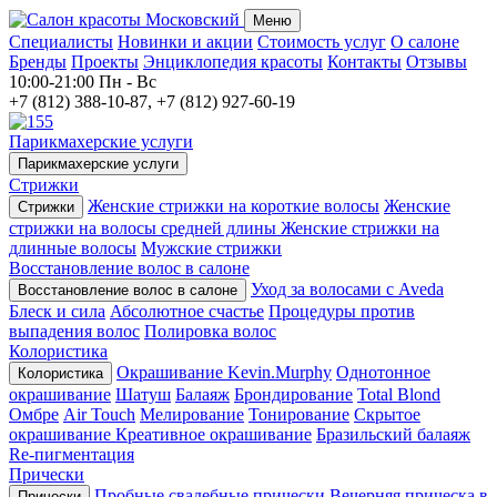
Меню
Специалисты
Новинки и акции
Стоимость услуг
О салоне
Бренды
Проекты
Энциклопедия красоты
Контакты
Отзывы
10:00-21:00
Пн - Вс
+7 (812) 388-10-87, +7 (812) 927-60-19
Парикмахерские услуги
Парикмахерские услуги
Стрижки
Женские стрижки на короткие волосы
Женские
Стрижки
стрижки на волосы средней длины
Женские стрижки на
длинные волосы
Мужские стрижки
Восстановление волос в салоне
Уход за волосами с Aveda
Восстановление волос в салоне
Блеск и сила
Абсолютное счастье
Процедуры против
выпадения волос
Полировка волос
Колористика
Окрашивание Kevin.Murphy
Однотонное
Колористика
окрашивание
Шатуш
Балаяж
Брондирование
Total Blond
Омбре
Air Touch
Мелирование
Тонирование
Скрытое
окрашивание
Креативное окрашивание
Бразильский балаяж
Re-пигментация
Прически
Пробные свадебные прически
Вечерняя прическа в
Прически