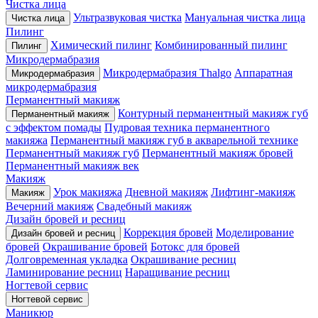
Чистка лица
Ультразвуковая чистка
Мануальная чистка лица
Чистка лица
Пилинг
Химический пилинг
Комбинированный пилинг
Пилинг
Микродермабразия
Микродермабразия Thalgo
Аппаратная
Микродермабразия
микродермабразия
Перманентный макияж
Контурный перманентный макияж губ
Перманентный макияж
с эффектом помады
Пудровая техника перманентного
макияжа
Перманентный макияж губ в акварельной технике
Перманентный макияж губ
Перманентный макияж бровей
Перманентный макияж век
Макияж
Урок макияжа
Дневной макияж
Лифтинг-макияж
Макияж
Вечерний макияж
Свадебный макияж
Дизайн бровей и ресниц
Коррекция бровей
Моделирование
Дизайн бровей и ресниц
бровей
Окрашивание бровей
Ботокс для бровей
Долговременная укладка
Окрашивание ресниц
Ламинирование ресниц
Наращивание ресниц
Ногтевой сервис
Ногтевой сервис
Маникюр