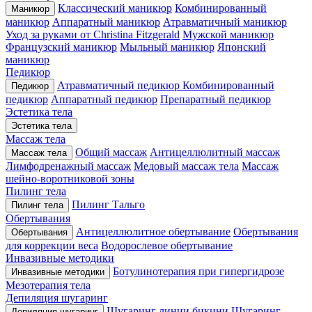
Классический маникюр
Комбинированный
Маникюр
маникюр
Аппаратный маникюр
Атравматичный маникюр
Уход за руками от Christina Fitzgerald
Мужской маникюр
Французский маникюр
Мыльный маникюр
Японский
маникюр
Педикюр
Атравматичный педикюр
Комбинированный
Педикюр
педикюр
Аппаратный педикюр
Препаратный педикюр
Эстетика тела
Эстетика тела
Массаж тела
Общий массаж
Антицеллюлитный массаж
Массаж тела
Лимфодренажный массаж
Медовый массаж тела
Массаж
шейно-воротниковой зоны
Пилинг тела
Пилинг Тальго
Пилинг тела
Обертывания
Антицеллюлитное обертывание
Обертывания
Обертывания
для коррекции веса
Водорослевое обертывание
Инвазивные методики
Ботулинотерапия при гипергидрозе
Инвазивные методики
Мезотерапия тела
Депиляция шугаринг
Шугаринг линии бикини
Шугаринг
Депиляция шугаринг