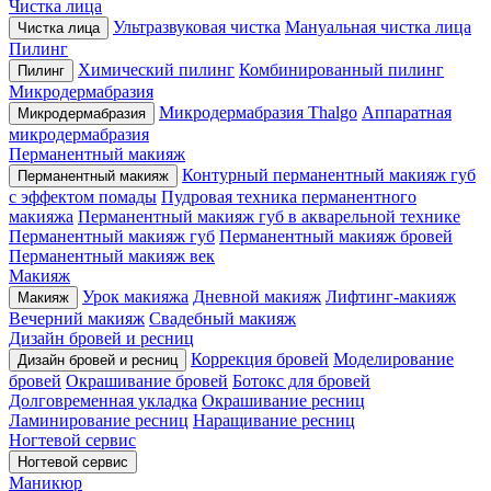
Чистка лица
Ультразвуковая чистка
Мануальная чистка лица
Чистка лица
Пилинг
Химический пилинг
Комбинированный пилинг
Пилинг
Микродермабразия
Микродермабразия Thalgo
Аппаратная
Микродермабразия
микродермабразия
Перманентный макияж
Контурный перманентный макияж губ
Перманентный макияж
с эффектом помады
Пудровая техника перманентного
макияжа
Перманентный макияж губ в акварельной технике
Перманентный макияж губ
Перманентный макияж бровей
Перманентный макияж век
Макияж
Урок макияжа
Дневной макияж
Лифтинг-макияж
Макияж
Вечерний макияж
Свадебный макияж
Дизайн бровей и ресниц
Коррекция бровей
Моделирование
Дизайн бровей и ресниц
бровей
Окрашивание бровей
Ботокс для бровей
Долговременная укладка
Окрашивание ресниц
Ламинирование ресниц
Наращивание ресниц
Ногтевой сервис
Ногтевой сервис
Маникюр