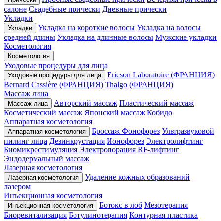
салоне
Свадебные прически
Дневные прически
Укладки
Укладка на короткие волосы
Укладка на волосы
Укладки
средней длины
Укладка на длинные волосы
Мужские укладки
Косметология
Косметология
Уходовые процедуры для лица
Ericson Laboratoire (ФРАНЦИЯ)
Уходовые процедуры для лица
Bernard Cassière (ФРАНЦИЯ)
Thalgo (ФРАНЦИЯ)
Массаж лица
Авторский массаж
Пластический массаж
Массаж лица
Косметический массаж
Японский массаж Кобидо
Аппаратная косметология
Броссаж
Фонофорез
Ультразвуковой
Аппаратная косметология
пилинг лица
Дезинкрустация
Ионофорез
Электролифтинг
Биомикростимуляция
Электропорация
RF-лифтинг
Эндодермальный массаж
Лазерная косметология
Удаление кожных образований
Лазерная косметология
лазером
Инъекционная косметология
Ботокс в лоб
Мезотерапия
Инъекционная косметология
Биоревитализация
Ботулинотерапия
Контурная пластика