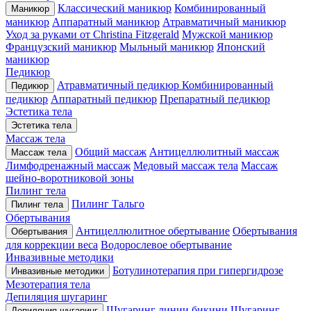
Классический маникюр
Комбинированный
Маникюр
маникюр
Аппаратный маникюр
Атравматичный маникюр
Уход за руками от Christina Fitzgerald
Мужской маникюр
Французский маникюр
Мыльный маникюр
Японский
маникюр
Педикюр
Атравматичный педикюр
Комбинированный
Педикюр
педикюр
Аппаратный педикюр
Препаратный педикюр
Эстетика тела
Эстетика тела
Массаж тела
Общий массаж
Антицеллюлитный массаж
Массаж тела
Лимфодренажный массаж
Медовый массаж тела
Массаж
шейно-воротниковой зоны
Пилинг тела
Пилинг Тальго
Пилинг тела
Обертывания
Антицеллюлитное обертывание
Обертывания
Обертывания
для коррекции веса
Водорослевое обертывание
Инвазивные методики
Ботулинотерапия при гипергидрозе
Инвазивные методики
Мезотерапия тела
Депиляция шугаринг
Шугаринг линии бикини
Шугаринг
Депиляция шугаринг