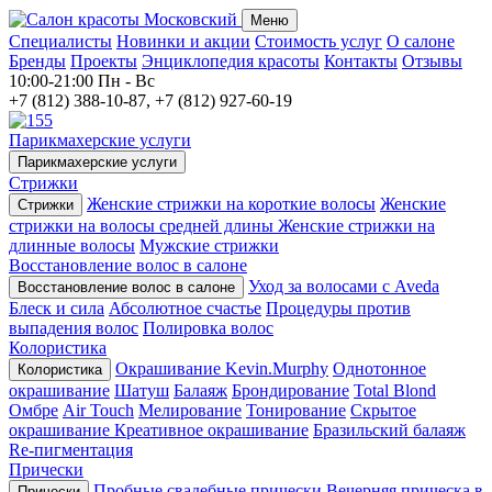
Меню
Специалисты
Новинки и акции
Стоимость услуг
О салоне
Бренды
Проекты
Энциклопедия красоты
Контакты
Отзывы
10:00-21:00
Пн - Вс
+7 (812) 388-10-87, +7 (812) 927-60-19
Парикмахерские услуги
Парикмахерские услуги
Стрижки
Женские стрижки на короткие волосы
Женские
Стрижки
стрижки на волосы средней длины
Женские стрижки на
длинные волосы
Мужские стрижки
Восстановление волос в салоне
Уход за волосами с Aveda
Восстановление волос в салоне
Блеск и сила
Абсолютное счастье
Процедуры против
выпадения волос
Полировка волос
Колористика
Окрашивание Kevin.Murphy
Однотонное
Колористика
окрашивание
Шатуш
Балаяж
Брондирование
Total Blond
Омбре
Air Touch
Мелирование
Тонирование
Скрытое
окрашивание
Креативное окрашивание
Бразильский балаяж
Re-пигментация
Прически
Пробные свадебные прически
Вечерняя прическа в
Прически