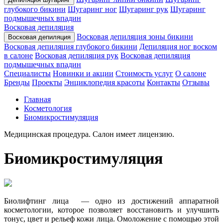
глубокого бикини
Шугаринг ног
Шугаринг рук
Шугаринг
подмышечных впадин
Восковая депиляция
Восковая депиляция зоны бикини
Восковая депиляция
Восковая депиляция глубокого бикини
Депиляция ног воском
в салоне
Восковая депиляция рук
Восковая депиляция
подмышечных впадин
Специалисты
Новинки и акции
Стоимость услуг
О салоне
Бренды
Проекты
Энциклопедия красоты
Контакты
Отзывы
Главная
Косметология
Биомикростимуляция
Медицинская процедура. Салон имеет лицензию.
Биомикростимуляция
Биолифтинг лица — одно из достижений аппаратной
косметологии, которое позволяет восстановить и улучшить
тонус, цвет и рельеф кожи лица. Омоложение с помощью этой