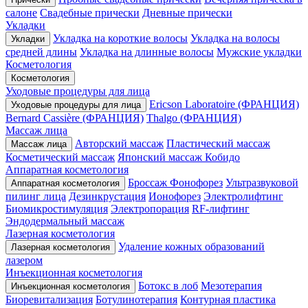
салоне
Свадебные прически
Дневные прически
Укладки
Укладка на короткие волосы
Укладка на волосы
Укладки
средней длины
Укладка на длинные волосы
Мужские укладки
Косметология
Косметология
Уходовые процедуры для лица
Ericson Laboratoire (ФРАНЦИЯ)
Уходовые процедуры для лица
Bernard Cassière (ФРАНЦИЯ)
Thalgo (ФРАНЦИЯ)
Массаж лица
Авторский массаж
Пластический массаж
Массаж лица
Косметический массаж
Японский массаж Кобидо
Аппаратная косметология
Броссаж
Фонофорез
Ультразвуковой
Аппаратная косметология
пилинг лица
Дезинкрустация
Ионофорез
Электролифтинг
Биомикростимуляция
Электропорация
RF-лифтинг
Эндодермальный массаж
Лазерная косметология
Удаление кожных образований
Лазерная косметология
лазером
Инъекционная косметология
Ботокс в лоб
Мезотерапия
Инъекционная косметология
Биоревитализация
Ботулинотерапия
Контурная пластика