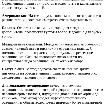
Осветленные пряди тонируются в золотистые и карамельные
тона с отступом от корней.
Американское
. На темно-русые волосы наносятся красные и
рыжие оттенки, которые смотрятся очень выразительно.
Балаяж
. Осветление верхних прядей для создания
дополнительногоэффекта густоты волос. Идеально для русых
волос.
Мелирование слайсами
. Метод отличается тем, что колорист
создает нужный цвет и рисунок на отдельных прядях. С
помощью техники создается индивидуальное рельефное
окрашивание. Слайсы позволяют мягко выйти из
контрастного вида окрашивания, такого как омбре.
CrazyColours
. Метод подразумевает нанесение ярких
пигментов на обесцвеченные пряди: красного, вишневого,
фиолетового, зеленого или синего.
Диагональное мелирование волос
- это техника
окрашивания волос, при которой пряди волос окрашиваются в
неравномерные полосы, идущие по диагонали от корней до
кончиков. Этот метод создает эффект естественного
освещения и объема волос, делая прическу более динамичной