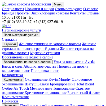
Меню
Специалисты
Новинки и акции
Стоимость услуг
О салоне
Бренды
Проекты
Энциклопедия красоты
Контакты
Отзывы
10:00-21:00
Пн - Вс
+7 (812) 388-10-87, +7 (812) 927-60-19
Парикмахерские услуги
Парикмахерские услуги
Стрижки
Женские стрижки на короткие волосы
Женские
Стрижки
стрижки на волосы средней длины
Женские стрижки на
длинные волосы
Мужские стрижки
Восстановление волос в салоне
Уход за волосами с Aveda
Восстановление волос в салоне
Блеск и сила
Абсолютное счастье
Процедуры против
выпадения волос
Полировка волос
Колористика
Окрашивание Kevin.Murphy
Однотонное
Колористика
окрашивание
Шатуш
Балаяж
Брондирование
Total Blond
Омбре
Air Touch
Мелирование
Тонирование
Скрытое
окрашивание
Креативное окрашивание
Бразильский балаяж
Re-пигментация
Прически
Пробные свадебные прически
Вечерняя прическа в
Прически