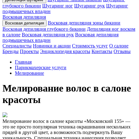
глубокого бикини
Шугаринг ног
Шугаринг рук
Шугаринг
подмышечных впадин
Восковая депиляция
Восковая депиляция зоны бикини
Восковая депиляция
Восковая депиляция глубокого бикини
Депиляция ног воском
в салоне
Восковая депиляция рук
Восковая депиляция
подмышечных впадин
Специалисты
Новинки и акции
Стоимость услуг
О салоне
Бренды
Проекты
Энциклопедия красоты
Контакты
Отзывы
Главная
Парикмахерские услуги
Мелирование
Мелирование волос в салоне
красоты
Мелирование волос в салоне красоты «Московский 155» —
это не просто популярная техника окрашивания нескольких
прядей в другой цвет, а возможность подчеркнуть Вашу
уникальность. Специальная техника нанесения позволяет