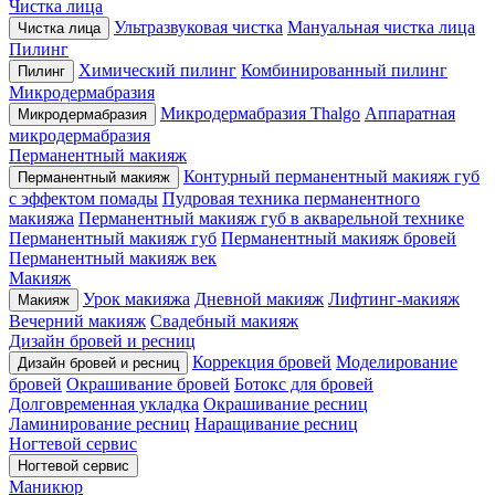
Чистка лица
Ультразвуковая чистка
Мануальная чистка лица
Чистка лица
Пилинг
Химический пилинг
Комбинированный пилинг
Пилинг
Микродермабразия
Микродермабразия Thalgo
Аппаратная
Микродермабразия
микродермабразия
Перманентный макияж
Контурный перманентный макияж губ
Перманентный макияж
с эффектом помады
Пудровая техника перманентного
макияжа
Перманентный макияж губ в акварельной технике
Перманентный макияж губ
Перманентный макияж бровей
Перманентный макияж век
Макияж
Урок макияжа
Дневной макияж
Лифтинг-макияж
Макияж
Вечерний макияж
Свадебный макияж
Дизайн бровей и ресниц
Коррекция бровей
Моделирование
Дизайн бровей и ресниц
бровей
Окрашивание бровей
Ботокс для бровей
Долговременная укладка
Окрашивание ресниц
Ламинирование ресниц
Наращивание ресниц
Ногтевой сервис
Ногтевой сервис
Маникюр