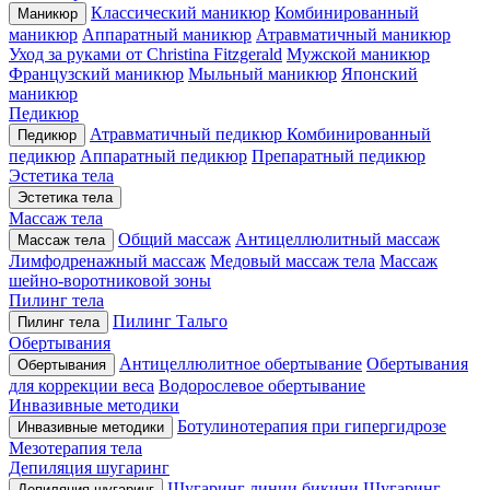
Классический маникюр
Комбинированный
Маникюр
маникюр
Аппаратный маникюр
Атравматичный маникюр
Уход за руками от Christina Fitzgerald
Мужской маникюр
Французский маникюр
Мыльный маникюр
Японский
маникюр
Педикюр
Атравматичный педикюр
Комбинированный
Педикюр
педикюр
Аппаратный педикюр
Препаратный педикюр
Эстетика тела
Эстетика тела
Массаж тела
Общий массаж
Антицеллюлитный массаж
Массаж тела
Лимфодренажный массаж
Медовый массаж тела
Массаж
шейно-воротниковой зоны
Пилинг тела
Пилинг Тальго
Пилинг тела
Обертывания
Антицеллюлитное обертывание
Обертывания
Обертывания
для коррекции веса
Водорослевое обертывание
Инвазивные методики
Ботулинотерапия при гипергидрозе
Инвазивные методики
Мезотерапия тела
Депиляция шугаринг
Шугаринг линии бикини
Шугаринг
Депиляция шугаринг