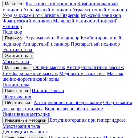
Классический маникюр
Комбинированный
Маникюр
маникюр
Аппаратный маникюр
Атравматичный маникюр
Уход за руками от Christina Fitzgerald
Мужской маникюр
Французский маникюр
Мыльный маникюр
Японский
маникюр
Педикюр
Атравматичный педикюр
Комбинированный
Педикюр
педикюр
Аппаратный педикюр
Препаратный педикюр
Эстетика тела
Эстетика тела
Массаж тела
Общий массаж
Антицеллюлитный массаж
Массаж тела
Лимфодренажный массаж
Медовый массаж тела
Массаж
шейно-воротниковой зоны
Пилинг тела
Пилинг Тальго
Пилинг тела
Обертывания
Антицеллюлитное обертывание
Обертывания
Обертывания
для коррекции веса
Водорослевое обертывание
Инвазивные методики
Ботулинотерапия при гипергидрозе
Инвазивные методики
Мезотерапия тела
Депиляция шугаринг
Шугаринг линии бикини
Шугаринг
Депиляция шугаринг