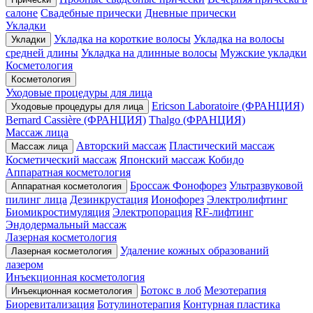
салоне
Свадебные прически
Дневные прически
Укладки
Укладка на короткие волосы
Укладка на волосы
Укладки
средней длины
Укладка на длинные волосы
Мужские укладки
Косметология
Косметология
Уходовые процедуры для лица
Ericson Laboratoire (ФРАНЦИЯ)
Уходовые процедуры для лица
Bernard Cassière (ФРАНЦИЯ)
Thalgo (ФРАНЦИЯ)
Массаж лица
Авторский массаж
Пластический массаж
Массаж лица
Косметический массаж
Японский массаж Кобидо
Аппаратная косметология
Броссаж
Фонофорез
Ультразвуковой
Аппаратная косметология
пилинг лица
Дезинкрустация
Ионофорез
Электролифтинг
Биомикростимуляция
Электропорация
RF-лифтинг
Эндодермальный массаж
Лазерная косметология
Удаление кожных образований
Лазерная косметология
лазером
Инъекционная косметология
Ботокс в лоб
Мезотерапия
Инъекционная косметология
Биоревитализация
Ботулинотерапия
Контурная пластика