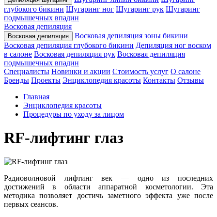
глубокого бикини
Шугаринг ног
Шугаринг рук
Шугаринг
подмышечных впадин
Восковая депиляция
Восковая депиляция зоны бикини
Восковая депиляция
Восковая депиляция глубокого бикини
Депиляция ног воском
в салоне
Восковая депиляция рук
Восковая депиляция
подмышечных впадин
Специалисты
Новинки и акции
Стоимость услуг
О салоне
Бренды
Проекты
Энциклопедия красоты
Контакты
Отзывы
Главная
Энциклопедия красоты
Процедуры по уходу за лицом
RF-лифтинг глаз
Радиоволновой лифтинг век — одно из последних
достижений в области аппаратной косметологии. Эта
методика позволяет достичь заметного эффекта уже после
первых сеансов.