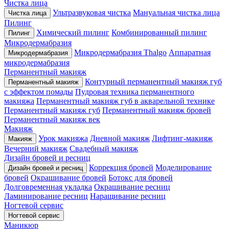
Чистка лица
Ультразвуковая чистка
Мануальная чистка лица
Чистка лица
Пилинг
Химический пилинг
Комбинированный пилинг
Пилинг
Микродермабразия
Микродермабразия Thalgo
Аппаратная
Микродермабразия
микродермабразия
Перманентный макияж
Контурный перманентный макияж губ
Перманентный макияж
с эффектом помады
Пудровая техника перманентного
макияжа
Перманентный макияж губ в акварельной технике
Перманентный макияж губ
Перманентный макияж бровей
Перманентный макияж век
Макияж
Урок макияжа
Дневной макияж
Лифтинг-макияж
Макияж
Вечерний макияж
Свадебный макияж
Дизайн бровей и ресниц
Коррекция бровей
Моделирование
Дизайн бровей и ресниц
бровей
Окрашивание бровей
Ботокс для бровей
Долговременная укладка
Окрашивание ресниц
Ламинирование ресниц
Наращивание ресниц
Ногтевой сервис
Ногтевой сервис
Маникюр