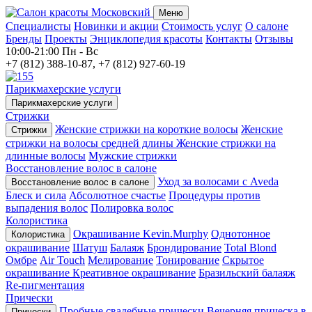
Меню
Специалисты
Новинки и акции
Стоимость услуг
О салоне
Бренды
Проекты
Энциклопедия красоты
Контакты
Отзывы
10:00-21:00
Пн - Вс
+7 (812) 388-10-87, +7 (812) 927-60-19
Парикмахерские услуги
Парикмахерские услуги
Стрижки
Женские стрижки на короткие волосы
Женские
Стрижки
стрижки на волосы средней длины
Женские стрижки на
длинные волосы
Мужские стрижки
Восстановление волос в салоне
Уход за волосами с Aveda
Восстановление волос в салоне
Блеск и сила
Абсолютное счастье
Процедуры против
выпадения волос
Полировка волос
Колористика
Окрашивание Kevin.Murphy
Однотонное
Колористика
окрашивание
Шатуш
Балаяж
Брондирование
Total Blond
Омбре
Air Touch
Мелирование
Тонирование
Скрытое
окрашивание
Креативное окрашивание
Бразильский балаяж
Re-пигментация
Прически
Пробные свадебные прически
Вечерняя прическа в
Прически