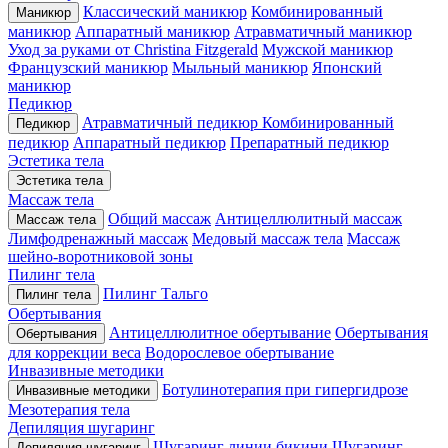
Классический маникюр
Комбинированный
Маникюр
маникюр
Аппаратный маникюр
Атравматичный маникюр
Уход за руками от Christina Fitzgerald
Мужской маникюр
Французский маникюр
Мыльный маникюр
Японский
маникюр
Педикюр
Атравматичный педикюр
Комбинированный
Педикюр
педикюр
Аппаратный педикюр
Препаратный педикюр
Эстетика тела
Эстетика тела
Массаж тела
Общий массаж
Антицеллюлитный массаж
Массаж тела
Лимфодренажный массаж
Медовый массаж тела
Массаж
шейно-воротниковой зоны
Пилинг тела
Пилинг Тальго
Пилинг тела
Обертывания
Антицеллюлитное обертывание
Обертывания
Обертывания
для коррекции веса
Водорослевое обертывание
Инвазивные методики
Ботулинотерапия при гипергидрозе
Инвазивные методики
Мезотерапия тела
Депиляция шугаринг
Шугаринг линии бикини
Шугаринг
Депиляция шугаринг