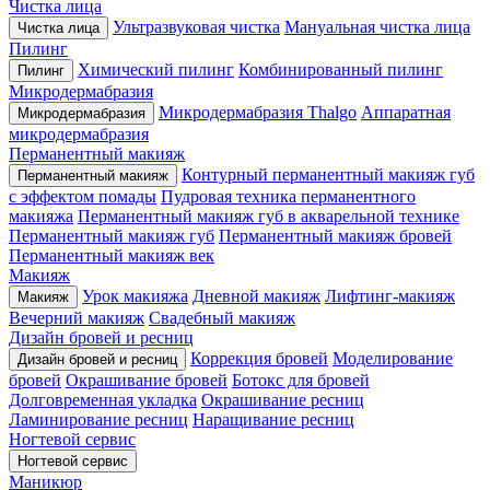
Чистка лица
Ультразвуковая чистка
Мануальная чистка лица
Чистка лица
Пилинг
Химический пилинг
Комбинированный пилинг
Пилинг
Микродермабразия
Микродермабразия Thalgo
Аппаратная
Микродермабразия
микродермабразия
Перманентный макияж
Контурный перманентный макияж губ
Перманентный макияж
с эффектом помады
Пудровая техника перманентного
макияжа
Перманентный макияж губ в акварельной технике
Перманентный макияж губ
Перманентный макияж бровей
Перманентный макияж век
Макияж
Урок макияжа
Дневной макияж
Лифтинг-макияж
Макияж
Вечерний макияж
Свадебный макияж
Дизайн бровей и ресниц
Коррекция бровей
Моделирование
Дизайн бровей и ресниц
бровей
Окрашивание бровей
Ботокс для бровей
Долговременная укладка
Окрашивание ресниц
Ламинирование ресниц
Наращивание ресниц
Ногтевой сервис
Ногтевой сервис
Маникюр