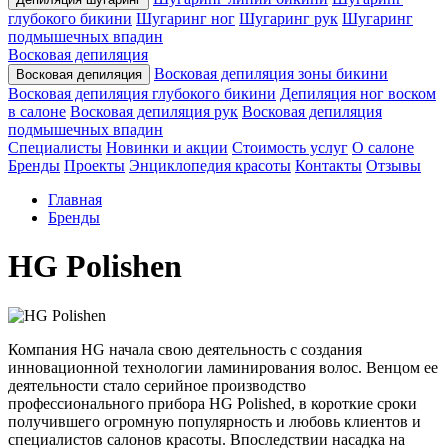
глубокого бикини
Шугаринг ног
Шугаринг рук
Шугаринг
подмышечных впадин
Восковая депиляция
Восковая депиляция зоны бикини
Восковая депиляция
Восковая депиляция глубокого бикини
Депиляция ног воском
в салоне
Восковая депиляция рук
Восковая депиляция
подмышечных впадин
Специалисты
Новинки и акции
Стоимость услуг
О салоне
Бренды
Проекты
Энциклопедия красоты
Контакты
Отзывы
Главная
Бренды
HG Polishen
Компания HG начала свою деятельность с создания
инновационной технологии ламинирования волос. Венцом ее
деятельности стало серийное производство
профессионального прибора HG Polished, в короткие сроки
получившего огромную популярность и любовь клиентов и
специалистов салонов красоты. Впоследствии насадка на