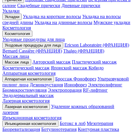
салоне
Свадебные прически
Дневные прически
Укладки
Укладка на короткие волосы
Укладка на волосы
Укладки
средней длины
Укладка на длинные волосы
Мужские укладки
Косметология
Косметология
Уходовые процедуры для лица
Ericson Laboratoire (ФРАНЦИЯ)
Уходовые процедуры для лица
Bernard Cassière (ФРАНЦИЯ)
Thalgo (ФРАНЦИЯ)
Массаж лица
Авторский массаж
Пластический массаж
Массаж лица
Косметический массаж
Японский массаж Кобидо
Аппаратная косметология
Броссаж
Фонофорез
Ультразвуковой
Аппаратная косметология
пилинг лица
Дезинкрустация
Ионофорез
Электролифтинг
Биомикростимуляция
Электропорация
RF-лифтинг
Эндодермальный массаж
Лазерная косметология
Удаление кожных образований
Лазерная косметология
лазером
Инъекционная косметология
Ботокс в лоб
Мезотерапия
Инъекционная косметология
Биоревитализация
Ботулинотерапия
Контурная пластика