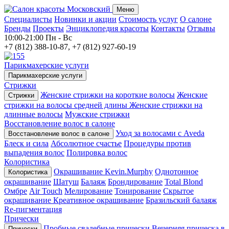
Меню
Специалисты
Новинки и акции
Стоимость услуг
О салоне
Бренды
Проекты
Энциклопедия красоты
Контакты
Отзывы
10:00-21:00
Пн - Вс
+7 (812) 388-10-87, +7 (812) 927-60-19
Парикмахерские услуги
Парикмахерские услуги
Стрижки
Женские стрижки на короткие волосы
Женские
Стрижки
стрижки на волосы средней длины
Женские стрижки на
длинные волосы
Мужские стрижки
Восстановление волос в салоне
Уход за волосами с Aveda
Восстановление волос в салоне
Блеск и сила
Абсолютное счастье
Процедуры против
выпадения волос
Полировка волос
Колористика
Окрашивание Kevin.Murphy
Однотонное
Колористика
окрашивание
Шатуш
Балаяж
Брондирование
Total Blond
Омбре
Air Touch
Мелирование
Тонирование
Скрытое
окрашивание
Креативное окрашивание
Бразильский балаяж
Re-пигментация
Прически
Пробные свадебные прически
Вечерняя прическа в
Прически