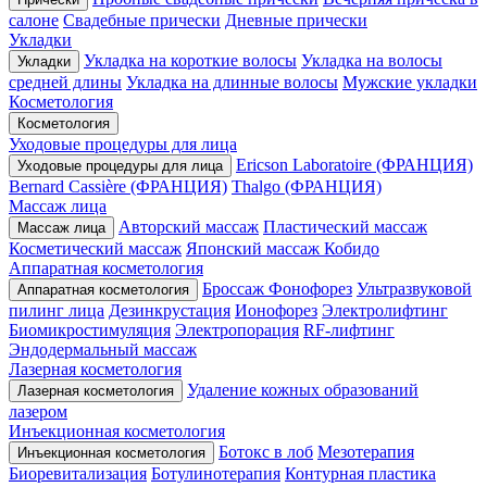
салоне
Свадебные прически
Дневные прически
Укладки
Укладка на короткие волосы
Укладка на волосы
Укладки
средней длины
Укладка на длинные волосы
Мужские укладки
Косметология
Косметология
Уходовые процедуры для лица
Ericson Laboratoire (ФРАНЦИЯ)
Уходовые процедуры для лица
Bernard Cassière (ФРАНЦИЯ)
Thalgo (ФРАНЦИЯ)
Массаж лица
Авторский массаж
Пластический массаж
Массаж лица
Косметический массаж
Японский массаж Кобидо
Аппаратная косметология
Броссаж
Фонофорез
Ультразвуковой
Аппаратная косметология
пилинг лица
Дезинкрустация
Ионофорез
Электролифтинг
Биомикростимуляция
Электропорация
RF-лифтинг
Эндодермальный массаж
Лазерная косметология
Удаление кожных образований
Лазерная косметология
лазером
Инъекционная косметология
Ботокс в лоб
Мезотерапия
Инъекционная косметология
Биоревитализация
Ботулинотерапия
Контурная пластика