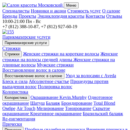
Меню
Специалисты
Новинки и акции
Стоимость услуг
О салоне
Бренды
Проекты
Энциклопедия красоты
Контакты
Отзывы
10:00-21:00
Пн - Вс
+7 (812) 388-10-87, +7 (812) 927-60-19
Парикмахерские услуги
Парикмахерские услуги
Стрижки
Женские стрижки на короткие волосы
Женские
Стрижки
стрижки на волосы средней длины
Женские стрижки на
длинные волосы
Мужские стрижки
Восстановление волос в салоне
Уход за волосами с Aveda
Восстановление волос в салоне
Блеск и сила
Абсолютное счастье
Процедуры против
выпадения волос
Полировка волос
Колористика
Окрашивание Kevin.Murphy
Однотонное
Колористика
окрашивание
Шатуш
Балаяж
Брондирование
Total Blond
Омбре
Air Touch
Мелирование
Тонирование
Скрытое
окрашивание
Креативное окрашивание
Бразильский балаяж
Re-пигментация
Прически
Пробные свадебные прически
Вечерняя прическа в
Прически