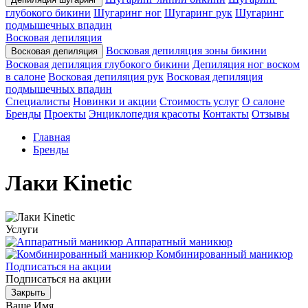
глубокого бикини
Шугаринг ног
Шугаринг рук
Шугаринг
подмышечных впадин
Восковая депиляция
Восковая депиляция зоны бикини
Восковая депиляция
Восковая депиляция глубокого бикини
Депиляция ног воском
в салоне
Восковая депиляция рук
Восковая депиляция
подмышечных впадин
Специалисты
Новинки и акции
Стоимость услуг
О салоне
Бренды
Проекты
Энциклопедия красоты
Контакты
Отзывы
Главная
Бренды
Лаки Kinetic
Услуги
Аппаратный маникюр
Комбинированный маникюр
Подписаться на акции
Подписаться на акции
Закрыть
Ваше Имя