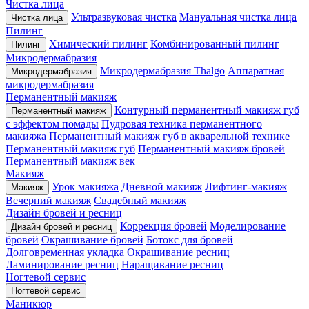
Чистка лица
Ультразвуковая чистка
Мануальная чистка лица
Чистка лица
Пилинг
Химический пилинг
Комбинированный пилинг
Пилинг
Микродермабразия
Микродермабразия Thalgo
Аппаратная
Микродермабразия
микродермабразия
Перманентный макияж
Контурный перманентный макияж губ
Перманентный макияж
с эффектом помады
Пудровая техника перманентного
макияжа
Перманентный макияж губ в акварельной технике
Перманентный макияж губ
Перманентный макияж бровей
Перманентный макияж век
Макияж
Урок макияжа
Дневной макияж
Лифтинг-макияж
Макияж
Вечерний макияж
Свадебный макияж
Дизайн бровей и ресниц
Коррекция бровей
Моделирование
Дизайн бровей и ресниц
бровей
Окрашивание бровей
Ботокс для бровей
Долговременная укладка
Окрашивание ресниц
Ламинирование ресниц
Наращивание ресниц
Ногтевой сервис
Ногтевой сервис
Маникюр