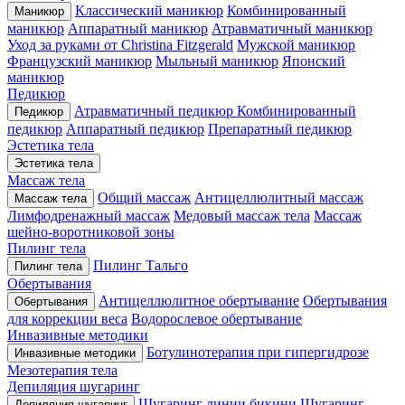
Классический маникюр
Комбинированный
Маникюр
маникюр
Аппаратный маникюр
Атравматичный маникюр
Уход за руками от Christina Fitzgerald
Мужской маникюр
Французский маникюр
Мыльный маникюр
Японский
маникюр
Педикюр
Атравматичный педикюр
Комбинированный
Педикюр
педикюр
Аппаратный педикюр
Препаратный педикюр
Эстетика тела
Эстетика тела
Массаж тела
Общий массаж
Антицеллюлитный массаж
Массаж тела
Лимфодренажный массаж
Медовый массаж тела
Массаж
шейно-воротниковой зоны
Пилинг тела
Пилинг Тальго
Пилинг тела
Обертывания
Антицеллюлитное обертывание
Обертывания
Обертывания
для коррекции веса
Водорослевое обертывание
Инвазивные методики
Ботулинотерапия при гипергидрозе
Инвазивные методики
Мезотерапия тела
Депиляция шугаринг
Шугаринг линии бикини
Шугаринг
Депиляция шугаринг