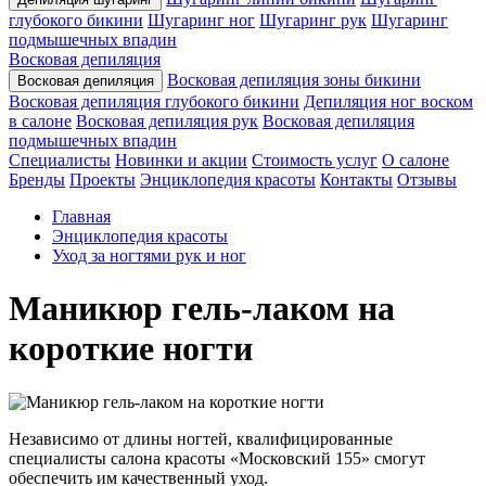
глубокого бикини
Шугаринг ног
Шугаринг рук
Шугаринг
подмышечных впадин
Восковая депиляция
Восковая депиляция зоны бикини
Восковая депиляция
Восковая депиляция глубокого бикини
Депиляция ног воском
в салоне
Восковая депиляция рук
Восковая депиляция
подмышечных впадин
Специалисты
Новинки и акции
Стоимость услуг
О салоне
Бренды
Проекты
Энциклопедия красоты
Контакты
Отзывы
Главная
Энциклопедия красоты
Уход за ногтями рук и ног
Маникюр гель-лаком на
короткие ногти
Независимо от длины ногтей, квалифицированные
специалисты салона красоты «Московский 155» смогут
обеспечить им качественный уход.