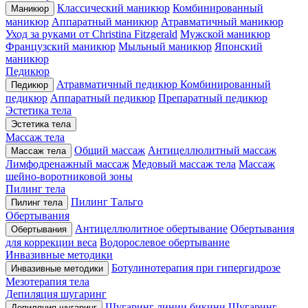
Классический маникюр
Комбинированный
Маникюр
маникюр
Аппаратный маникюр
Атравматичный маникюр
Уход за руками от Christina Fitzgerald
Мужской маникюр
Французский маникюр
Мыльный маникюр
Японский
маникюр
Педикюр
Атравматичный педикюр
Комбинированный
Педикюр
педикюр
Аппаратный педикюр
Препаратный педикюр
Эстетика тела
Эстетика тела
Массаж тела
Общий массаж
Антицеллюлитный массаж
Массаж тела
Лимфодренажный массаж
Медовый массаж тела
Массаж
шейно-воротниковой зоны
Пилинг тела
Пилинг Тальго
Пилинг тела
Обертывания
Антицеллюлитное обертывание
Обертывания
Обертывания
для коррекции веса
Водорослевое обертывание
Инвазивные методики
Ботулинотерапия при гипергидрозе
Инвазивные методики
Мезотерапия тела
Депиляция шугаринг
Шугаринг линии бикини
Шугаринг
Депиляция шугаринг