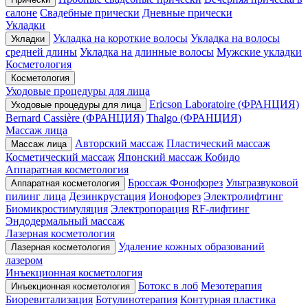
салоне
Свадебные прически
Дневные прически
Укладки
Укладка на короткие волосы
Укладка на волосы
Укладки
средней длины
Укладка на длинные волосы
Мужские укладки
Косметология
Косметология
Уходовые процедуры для лица
Ericson Laboratoire (ФРАНЦИЯ)
Уходовые процедуры для лица
Bernard Cassière (ФРАНЦИЯ)
Thalgo (ФРАНЦИЯ)
Массаж лица
Авторский массаж
Пластический массаж
Массаж лица
Косметический массаж
Японский массаж Кобидо
Аппаратная косметология
Броссаж
Фонофорез
Ультразвуковой
Аппаратная косметология
пилинг лица
Дезинкрустация
Ионофорез
Электролифтинг
Биомикростимуляция
Электропорация
RF-лифтинг
Эндодермальный массаж
Лазерная косметология
Удаление кожных образований
Лазерная косметология
лазером
Инъекционная косметология
Ботокс в лоб
Мезотерапия
Инъекционная косметология
Биоревитализация
Ботулинотерапия
Контурная пластика