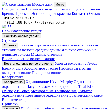
Меню
Специалисты
Новинки и акции
Стоимость услуг
О салоне
Бренды
Проекты
Энциклопедия красоты
Контакты
Отзывы
10:00-21:00
Пн - Вс
+7 (812) 388-10-87, +7 (812) 927-60-19
Парикмахерские услуги
Парикмахерские услуги
Стрижки
Женские стрижки на короткие волосы
Женские
Стрижки
стрижки на волосы средней длины
Женские стрижки на
длинные волосы
Мужские стрижки
Восстановление волос в салоне
Уход за волосами с Aveda
Восстановление волос в салоне
Блеск и сила
Абсолютное счастье
Процедуры против
выпадения волос
Полировка волос
Колористика
Окрашивание Kevin.Murphy
Однотонное
Колористика
окрашивание
Шатуш
Балаяж
Брондирование
Total Blond
Омбре
Air Touch
Мелирование
Тонирование
Скрытое
окрашивание
Креативное окрашивание
Бразильский балаяж
Re-пигментация
Прически
Пробные свадебные прически
Вечерняя прическа в
Прически