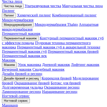
Чистка лица
Ультразвуковая чистка
Мануальная чистка лица
Чистка лица
Пилинг
Химический пилинг
Комбинированный пилинг
Пилинг
Микродермабразия
Микродермабразия Thalgo
Аппаратная
Микродермабразия
микродермабразия
Перманентный макияж
Контурный перманентный макияж губ
Перманентный макияж
с эффектом помады
Пудровая техника перманентного
макияжа
Перманентный макияж губ в акварельной технике
Перманентный макияж губ
Перманентный макияж бровей
Перманентный макияж век
Макияж
Урок макияжа
Дневной макияж
Лифтинг-макияж
Макияж
Вечерний макияж
Свадебный макияж
Дизайн бровей и ресниц
Коррекция бровей
Моделирование
Дизайн бровей и ресниц
бровей
Окрашивание бровей
Ботокс для бровей
Долговременная укладка
Окрашивание ресниц
Ламинирование ресниц
Наращивание ресниц
Ногтевой сервис
Ногтевой сервис
Маникюр