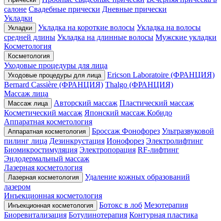
салоне
Свадебные прически
Дневные прически
Укладки
Укладка на короткие волосы
Укладка на волосы
Укладки
средней длины
Укладка на длинные волосы
Мужские укладки
Косметология
Косметология
Уходовые процедуры для лица
Ericson Laboratoire (ФРАНЦИЯ)
Уходовые процедуры для лица
Bernard Cassière (ФРАНЦИЯ)
Thalgo (ФРАНЦИЯ)
Массаж лица
Авторский массаж
Пластический массаж
Массаж лица
Косметический массаж
Японский массаж Кобидо
Аппаратная косметология
Броссаж
Фонофорез
Ультразвуковой
Аппаратная косметология
пилинг лица
Дезинкрустация
Ионофорез
Электролифтинг
Биомикростимуляция
Электропорация
RF-лифтинг
Эндодермальный массаж
Лазерная косметология
Удаление кожных образований
Лазерная косметология
лазером
Инъекционная косметология
Ботокс в лоб
Мезотерапия
Инъекционная косметология
Биоревитализация
Ботулинотерапия
Контурная пластика