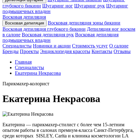
глубокого бикини
Шугаринг ног
Шугаринг рук
Шугаринг
подмышечных впадин
Восковая депиляция
Восковая депиляция зоны бикини
Восковая депиляция
Восковая депиляция глубокого бикини
Депиляция ног воском
в салоне
Восковая депиляция рук
Восковая депиляция
подмышечных впадин
Специалисты
Новинки и акции
Стоимость услуг
О салоне
Бренды
Проекты
Энциклопедия красоты
Контакты
Отзывы
Главная
Специалисты
Екатерина Некрасова
Парикмахер-колорист
Екатерина Некрасова
Екатерина — парикмахер-стилист с более чем 15-летним
опытом работы в салонах премиум-класса Санкт-Петербурга,
среди которых SISLEY, Carita и клиника косметологии LA