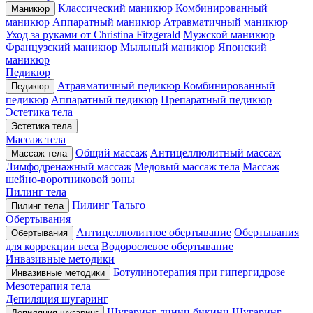
Классический маникюр
Комбинированный
Маникюр
маникюр
Аппаратный маникюр
Атравматичный маникюр
Уход за руками от Christina Fitzgerald
Мужской маникюр
Французский маникюр
Мыльный маникюр
Японский
маникюр
Педикюр
Атравматичный педикюр
Комбинированный
Педикюр
педикюр
Аппаратный педикюр
Препаратный педикюр
Эстетика тела
Эстетика тела
Массаж тела
Общий массаж
Антицеллюлитный массаж
Массаж тела
Лимфодренажный массаж
Медовый массаж тела
Массаж
шейно-воротниковой зоны
Пилинг тела
Пилинг Тальго
Пилинг тела
Обертывания
Антицеллюлитное обертывание
Обертывания
Обертывания
для коррекции веса
Водорослевое обертывание
Инвазивные методики
Ботулинотерапия при гипергидрозе
Инвазивные методики
Мезотерапия тела
Депиляция шугаринг
Шугаринг линии бикини
Шугаринг
Депиляция шугаринг