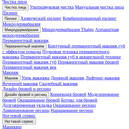
Чистка лица
Ультразвуковая чистка
Мануальная чистка лица
Чистка лица
Пилинг
Химический пилинг
Комбинированный пилинг
Пилинг
Микродермабразия
Микродермабразия Thalgo
Аппаратная
Микродермабразия
микродермабразия
Перманентный макияж
Контурный перманентный макияж губ
Перманентный макияж
с эффектом помады
Пудровая техника перманентного
макияжа
Перманентный макияж губ в акварельной технике
Перманентный макияж губ
Перманентный макияж бровей
Перманентный макияж век
Макияж
Урок макияжа
Дневной макияж
Лифтинг-макияж
Макияж
Вечерний макияж
Свадебный макияж
Дизайн бровей и ресниц
Коррекция бровей
Моделирование
Дизайн бровей и ресниц
бровей
Окрашивание бровей
Ботокс для бровей
Долговременная укладка
Окрашивание ресниц
Ламинирование ресниц
Наращивание ресниц
Ногтевой сервис
Ногтевой сервис
Маникюр