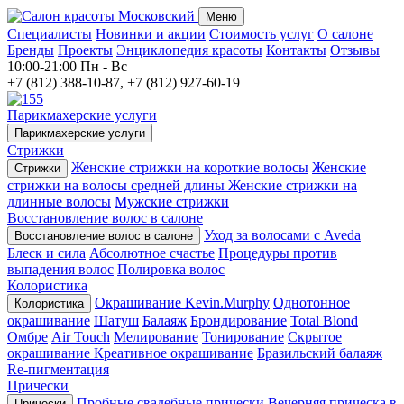
Меню
Специалисты
Новинки и акции
Стоимость услуг
О салоне
Бренды
Проекты
Энциклопедия красоты
Контакты
Отзывы
10:00-21:00
Пн - Вс
+7 (812) 388-10-87, +7 (812) 927-60-19
Парикмахерские услуги
Парикмахерские услуги
Стрижки
Женские стрижки на короткие волосы
Женские
Стрижки
стрижки на волосы средней длины
Женские стрижки на
длинные волосы
Мужские стрижки
Восстановление волос в салоне
Уход за волосами с Aveda
Восстановление волос в салоне
Блеск и сила
Абсолютное счастье
Процедуры против
выпадения волос
Полировка волос
Колористика
Окрашивание Kevin.Murphy
Однотонное
Колористика
окрашивание
Шатуш
Балаяж
Брондирование
Total Blond
Омбре
Air Touch
Мелирование
Тонирование
Скрытое
окрашивание
Креативное окрашивание
Бразильский балаяж
Re-пигментация
Прически
Пробные свадебные прически
Вечерняя прическа в
Прически